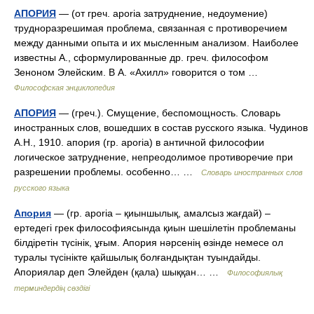
АПОРИЯ
— (от греч. aporia затруднение, недоумение)
трудноразрешимая проблема, связанная с противоречием
между данными опыта и их мысленным анализом. Наиболее
известны А., сформулированные др. греч. философом
Зеноном Элейским. В А. «Ахилл» говорится о том …
Философская энциклопедия
АПОРИЯ
— (греч.). Смущение, беспомощность. Словарь
иностранных слов, вошедших в состав русского языка. Чудинов
А.Н., 1910. апория (гр. aporia) в античной философии
логическое затруднение, непреодолимое противоречие при
разрешении проблемы. особенно… …
Словарь иностранных слов
русского языка
Апория
— (гр. аporia – қиыншылық, амалсыз жағдай) –
ертедегі грек философиясында қиын шешілетін проблеманы
білдіретін түсінік, ұғым. Апория нәрсенің өзінде немесе ол
туралы түсінікте қайшылық болғандықтан туындайды.
Апориялар деп Элейден (қала) шыққан… …
Философиялық
терминдердің сөздігі