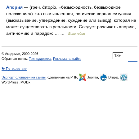
Апория
— (греч. ἀπορία, «безысходность, безвыходное
положение») это вымышленная, логически верная ситуация
(высказывание, утверждение, суждение или вывод), которая не
может существовать в реальности. Следует различать апорию,
антиномию и парадокс.… …
Википедия
© Академик, 2000-2026
18+
Обратная связь:
Техподдержка
,
Реклама на сайте
👣 Путешествия
Экспорт словарей на сайты
, сделанные на PHP,
Joomla,
Drupal,
WordPress, MODx.