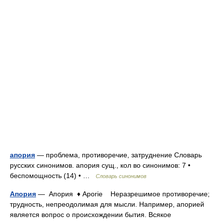
апория
— проблема, противоречие, затруднение Словарь
русских синонимов. апория сущ., кол во синонимов: 7 •
беспомощность (14) • …
Словарь синонимов
Апория
— Апория ♦ Aporie Неразрешимое противоречие;
трудность, непреодолимая для мысли. Например, апорией
является вопрос о происхождении бытия. Всякое