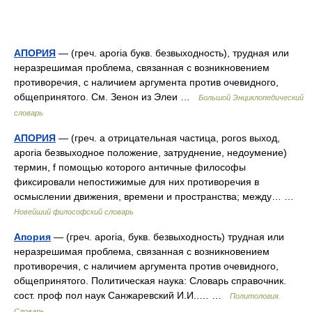
АПОРИЯ
— (греч. aporia букв. безвыходность), трудная или
неразрешимая проблема, связанная с возникновением
противоречия, с наличием аргумента против очевидного,
общепринятого. См. Зенон из Элеи …
Большой Энциклопедический
словарь
АПОРИЯ
— (греч. а отрицательная частица, poros выход,
aporia безвыходное положение, затруднение, недоумение)
термин, f помощью которого античные философы
фиксировали непостижимые для них противоречия в
осмыслении движения, времени и пространства; между… …
Новейший философский словарь
Апория
— (греч. aporia, букв. безвыходность) трудная или
неразрешимая проблема, связанная с возникновением
противоречия, с наличием аргумента против очевидного,
общепринятого. Политическая наука: Словарь справочник.
сост. проф пол наук Санжаревский И.И..… …
Политология.
Словарь.