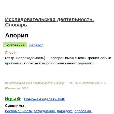
Исследовательская деятельность.
Словарь
Апория
Толкование
Перевод
Апория
(от гр. непроходимость) - неразрешимая с точки зрения логики
проблема
, в основе которой обычно лежит
парадокс
.
Исследовательская деятельность. Словарь.— М.: УЦ «Перспектива»
.
Е.А.
Шашенкова
.
2010
.
Игры ⚽
Поможем сделать НИР
Синонимы
:
беспомощность
,
затруднение
,
парадокс
,
проблема
,